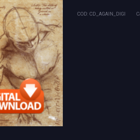
(Digital
Download)
COD:
CD_AGAIN_DIGI
C
quantità