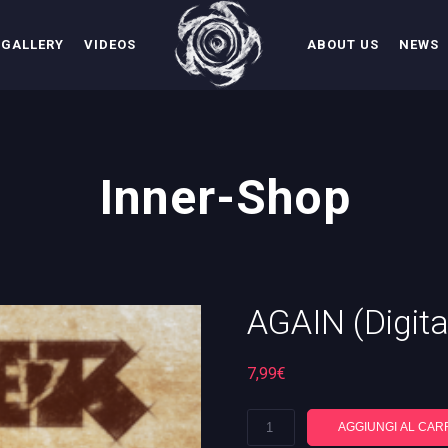
GALLERY
VIDEOS
ABOUT US
NEWS
Inner-Shop
AGAIN (Digit
7,99
€
AGAIN
AGGIUNGI AL CAR