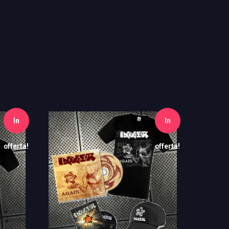
In
In
offerta!
offerta!