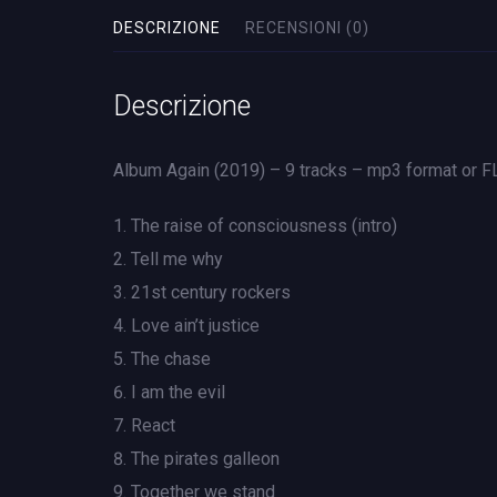
DESCRIZIONE
RECENSIONI (0)
Descrizione
Album Again (2019) – 9 tracks – mp3 format or 
The raise of consciousness (intro)
Tell me why
21st century rockers
Love ain’t justice
The chase
I am the evil
React
The pirates galleon
Together we stand